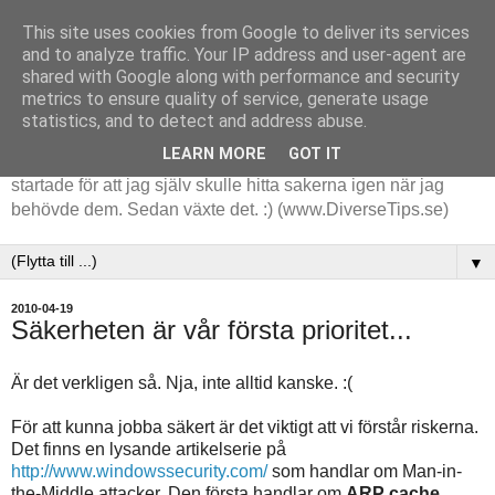
This site uses cookies from Google to deliver its services
and to analyze traffic. Your IP address and user-agent are
shared with Google along with performance and security
metrics to ensure quality of service, generate usage
statistics, and to detect and address abuse.
LEARN MORE
GOT IT
Tips och tankar kring de saker jag stöter på i arbetet. Det
startade för att jag själv skulle hitta sakerna igen när jag
behövde dem. Sedan växte det. :) (www.DiverseTips.se)
▼
2010-04-19
Säkerheten är vår första prioritet...
Är det verkligen så. Nja, inte alltid kanske. :(
För att kunna jobba säkert är det viktigt att vi förstår riskerna.
Det finns en lysande artikelserie på
http://www.windowssecurity.com/
som handlar om Man-in-
the-Middle attacker. Den första handlar om
ARP cache