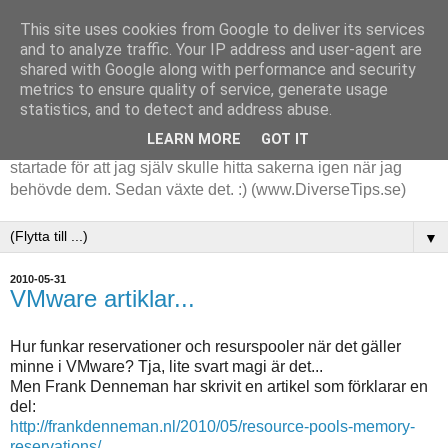
This site uses cookies from Google to deliver its services
and to analyze traffic. Your IP address and user-agent are
shared with Google along with performance and security
metrics to ensure quality of service, generate usage
statistics, and to detect and address abuse.
LEARN MORE
GOT IT
Tips och tankar kring de saker jag stöter på i arbetet. Det
startade för att jag själv skulle hitta sakerna igen när jag
behövde dem. Sedan växte det. :) (www.DiverseTips.se)
▼
2010-05-31
VMware artiklar...
Hur funkar reservationer och resurspooler när det gäller
minne i VMware? Tja, lite svart magi är det...
Men Frank Denneman har skrivit en artikel som förklarar en
del:
http://frankdenneman.nl/2010/05/resource-pools-memory-
reservations/