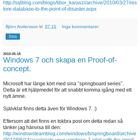
http://sqlblog.com/blogs/tibor_karaszi/archive/2010/03/27/res
tore-database-to-the-point-of-disaster.aspx
Björn Andersson
kl.
07:15
Inga kommentarer:
Dela
2010-05-18
Windows 7 och skapa en Proof-of-
concept.
Microsoft har länge kört med sina "springboard series".
Detta är ett hjälpmedel för att snabbt komma igång med ett
nytt ämne.
Självklat finns detta även för Windows 7. :)
Eftersom att det finns en tokbra post om detta redan så
tänker jag hänvisa till den:
http://windowsteamblog.com/windows/b/springboard/archive
/2010/05/13/accelerate-your-windows-7-pilot-with-the-proof-