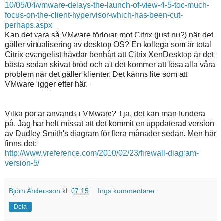
10/05/04/vmware-delays-the-launch-of-view-4-5-too-much-
focus-on-the-client-hypervisor-which-has-been-cut-
perhaps.aspx
Kan det vara så VMware förlorar mot Citrix (just nu?) när det
gäller virtualisering av desktop OS? En kollega som är total
Citrix evangelist hävdar benhårt att Citrix XenDesktop är det
bästa sedan skivat bröd och att det kommer att lösa alla våra
problem när det gäller klienter. Det känns lite som att
VMware ligger efter här.
Vilka portar används i VMware? Tja, det kan man fundera
på. Jag har helt missat att det kommit en uppdaterad version
av Dudley Smith's diagram för flera månader sedan. Men här
finns det:
http://www.vreference.com/2010/02/23/firewall-diagram-
version-5/
Björn Andersson
kl.
07:15
Inga kommentarer:
Dela