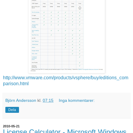
http://www.vmware.com/products/vsphere/buy/editions_com
parison.html
Björn Andersson
kl.
07:15
Inga kommentarer:
Dela
2010-05-21
License Calculator - Microsoft Windows