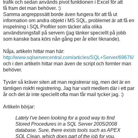
trafik och sedan används pivot funktionen i Excel för att
få fram det man behöver. :)
Samma angreppssätt borde även fungera för att få ut
information om andra objekt i MS SQL, problemet är att få en
inspelning i SQL Profiler som täcker alla olika
användsningsfall på servern (jag tänker speciellt på jobb
som kanske bara körs nån gång per år eller liknande).
Nåja, artikeln hittar man här:
http://www.sqlservercentral.com/articles/SQL+Server/69676/
och i den artikeln hittar man även de script och formler man
behöver.
Tyvärr så kräver siten att man registrerar sig, men det är en
tämligen riskfri registrering. Jag har varit medlem där i ett par
år och det är inte speciellt ofta man får mail tycker jag. :)
Artikeln börjar:
Lately I've been looking for a good way to find
Stored Procedures in a SQL Server 2005/2008
database. Sure, there exists tools such as APEX
SQL Clean, which does part of the job for you,