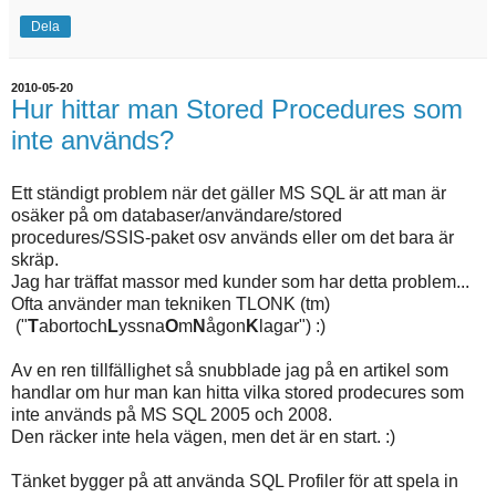
Dela
2010-05-20
Hur hittar man Stored Procedures som
inte används?
Ett ständigt problem när det gäller MS SQL är att man är
osäker på om databaser/användare/stored
procedures/SSIS-paket osv används eller om det bara är
skräp.
Jag har träffat massor med kunder som har detta problem...
Ofta använder man tekniken TLONK (tm)
("
T
abortoch
L
yssna
O
m
N
ågon
K
lagar") :)
Av en ren tillfällighet så snubblade jag på en artikel som
handlar om hur man kan hitta vilka stored prodecures som
inte används på MS SQL 2005 och 2008.
Den räcker inte hela vägen, men det är en start. :)
Tänket bygger på att använda SQL Profiler för att spela in