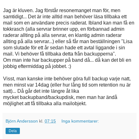
Jag är kluven. Jag förstår resonemanget man för, men
samtidigt... Det är inte alltid man behöver läsa tillbaka ett
mail som en användare precis raderat. Ibland kan man få en
tokkrasch (alla servrar brinner upp, en förbannad admin
raderar allting på alla servrar, en klantig admin raderar
allting på alla servrar...) eller så får man beställningen "Lisa
som slutade för ett år sedan hade ett avtal liggande i sin
mail. Vi behöver få tillbaka detta från backupperna".
Om man inte har backupper på band då... då kan det bli en
jobbig eftermiddag på jobbet. :)
Visst, man kanske inte behöver göra full backup varje natt,
men minst var 14dag (eller hur lång tid som retention nu är
satt)... Då går det inte längre åt lika
mycket backupband/backupdisk, men man har ändå
möjlighet att få tillbaka alla mailobjekt.
Björn Andersson
kl.
07:15
Inga kommentarer:
Dela