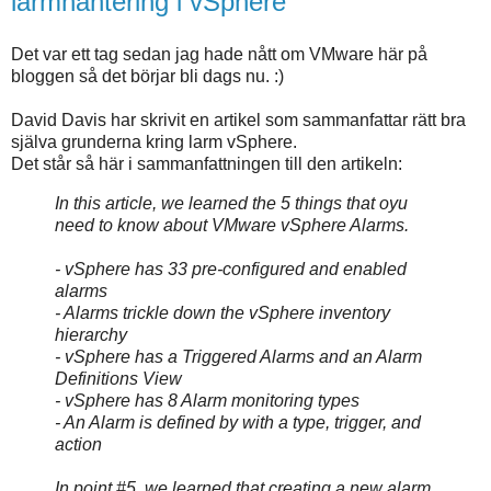
larmhantering i vSphere
Det var ett tag sedan jag hade nått om VMware här på
bloggen så det börjar bli dags nu. :)
David Davis har skrivit en artikel som sammanfattar rätt bra
själva grunderna kring larm vSphere.
Det står så här i sammanfattningen till den artikeln:
In this article, we learned the 5 things that oyu
need to know about VMware vSphere Alarms.
- vSphere has 33 pre-configured and enabled
alarms
- Alarms trickle down the vSphere inventory
hierarchy
- vSphere has a Triggered Alarms and an Alarm
Definitions View
- vSphere has 8 Alarm monitoring types
- An Alarm is defined by with a type, trigger, and
action
In point #5, we learned that creating a new alarm