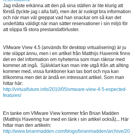
Jag måste erkänna att den på sina ställen är lite klurig att
förstå (tyckte jag i alla fall), men det är ruskigt bra information
och när man väl greppat vad han snackar om så kan det
underlätta väldigt när man sätter reservationer i sin miljö för
att slippa få stora prestandaförluster.
VMware View 4.5 (används för desktop virtualisering) är ju
inte släppt ännu, men i en artíkel från Matthijs Haverink finns
det en del information om nyheterna som man räknar med
kommer att ingå. Självklart kan man inte utgå från att allting
kommer med, vissa funktioner kan tas bort och nya kan
tillkomma men det är ändå en intressant artikel. Som man
hittar här:
http://virtualfuture.info/2010/05/vmware-view-4-5-expected-
features/
En tanke om VMware View kommer från Brian Madden
(Matthijs Havering har med en länk i sin artikel också)... Här
hittar man den artikeln:
http://www.brianmadden.com/blogs/brianmadden/archive/20