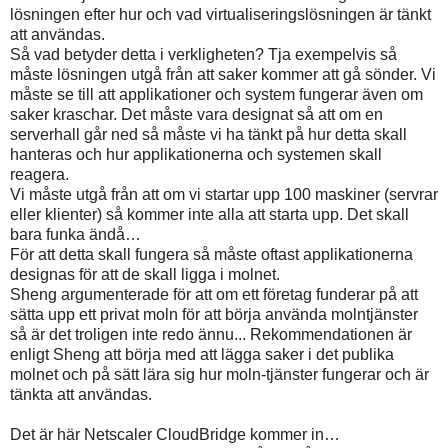
lösningen efter hur och vad virtualiseringslösningen är tänkt
att användas.
Så vad betyder detta i verkligheten? Tja exempelvis så
måste lösningen utgå från att saker kommer att gå sönder. Vi
måste se till att applikationer och system fungerar även om
saker kraschar. Det måste vara designat så att om en
serverhall går ned så måste vi ha tänkt på hur detta skall
hanteras och hur applikationerna och systemen skall
reagera.
Vi måste utgå från att om vi startar upp 100 maskiner (servrar
eller klienter) så kommer inte alla att starta upp. Det skall
bara funka ändå…
För att detta skall fungera så måste oftast applikationerna
designas för att de skall ligga i molnet.
Sheng argumenterade för att om ett företag funderar på att
sätta upp ett privat moln för att börja använda molntjänster
så är det troligen inte redo ännu... Rekommendationen är
enligt Sheng att börja med att lägga saker i det publika
molnet och på sätt lära sig hur moln-tjänster fungerar och är
tänkta att användas.
Det är här Netscaler CloudBridge kommer in…