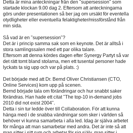
Detta är mina anteckningar från den "supersession" som
startade klockan 9.00 dag 2. Eftersom att anteckningarna
görs under presentationen så ber jag om ursäkt för eventella
otydligheter eller eventuella felaktigheter/missförstånd från
min sida.
Så vad är en "supersession"?
Det är i princip samma sak som en keynote. Det är alltså i
stora samlingssalen med ett par olika talare.
Eftersom att denna kördes dagen efter Synergy Partyt så var
det rätt tomt bland stolarna, men ett tusental personer hade
lyckats ta sig upp och var på plats. :)
Det började med att Dr. Bernd Oliver Christiansen (CTO,
Online Services) kom upp på scenen.
Bernd började tala om förändringar och hur snabbt saker
förändras. Han hade ett citat "The top-10 in-demand jobs
2010 did not exist 2004".
Detta i sin tur ledde över till Collaboration. För att kunna
hänga med i de snabba vändningar som sker i världen så
behöver vi kunna samarbeta i alla led. Idag är själva arbetet
för många att man samarbetar med andra. Det är inte så att
man sitter i sitt rum och arbetar för sig själv, man sitter i