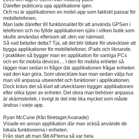
Därefter publicera upp applikatione igen.
Och nu är applikationen en mobil-app som faktiskt passar för
mobiltelefonen.
Man lade därefter till funktionalitet för att använda GPSen i
telefonen och nu fyllde applikationen själv i vilken butik som
skulle användas eftersom att .den var närmast.
Så vad betyder detta? Tja, att det blir lättare för utvecklare att
bygga applikationer för mobiltelefoner, iPads och liknande.
I praktiken så bygger man en applikation för vanliga PCs
och en för mobila devices… I den för mobila enheter så
lägger man sedan in frågor där applikationen frågar enheten
vad den kan göra. Som utvecklare kan man sedan välja hur
man vill anpassa utseendet och funktioner i applikationen.
Dock krävs det så klart att utvecklaren bygger applikationen
efter olika typer av enheter. Det stora man behöver anpassa
är skärmstorlek, i övrigt är det inte lika mycket som måste
ändras i varje app.
Ryan McCune (från företaget Avanade)
Visade en annan applikation där man också använde de
lokala funktionerna i enheten.
Från start att man fått APIerna så var hela