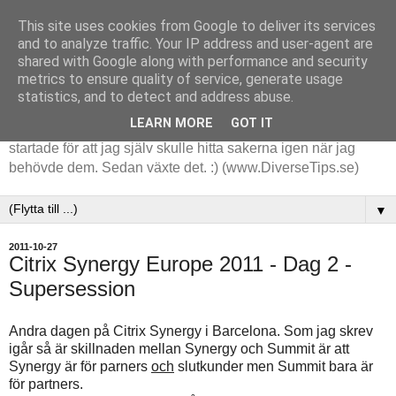
This site uses cookies from Google to deliver its services
and to analyze traffic. Your IP address and user-agent are
shared with Google along with performance and security
metrics to ensure quality of service, generate usage
statistics, and to detect and address abuse.
LEARN MORE
GOT IT
Tips och tankar kring de saker jag stöter på i arbetet. Det
startade för att jag själv skulle hitta sakerna igen när jag
behövde dem. Sedan växte det. :) (www.DiverseTips.se)
▼
2011-10-27
Citrix Synergy Europe 2011 - Dag 2 -
Supersession
Andra dagen på Citrix Synergy i Barcelona. Som jag skrev
igår så är skillnaden mellan Synergy och Summit är att
Synergy är för parners
och
slutkunder men Summit bara är
för partners.