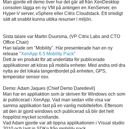
Man gjorde ett demo över hur det går att från XenDesktop
consolen lägga en ny VM på antingen en XenServer, en
Hyper-V server, vSphere eller Citrix Cloudstack. Ett smidigt
sätt att snabbt kunna utöka resurser i miljön.
Sista talare var Martin Duursma, (VP Citrix Labs and CTO
Office Chair)
Han talade om "Mobility". Här presenterade han en ny
release "
XenApp 6.5 Mobility Pack
"
Dett är en produkt för att underlätta för publicerade
applikationer att köras på mobila enheter. Med andra ord dra
nytta av det lokala tangentbordet på enheten, GPS,
temperatur sensor osv.
Demo: Adam Jaques (Chief Demo Daredevil)
Man har en appliaktion som är skriven för Windows och som
är publicerad i XenApp. Vad man sedan ville visa var
samma applikation fast på en vanlig mobiltelefon. Eftersom
att den är gjord windows och publicerad så blir det helt
hopplöst mycket scrollande.
Vad Adam gjorde var att öppna applikationen i Visual studio
2010 och lagt in SDKn från mobility pack.