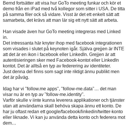
Bernd fortsätter att visa hur GoTo meeting funkar och kör et
demo från en iPad med två kollegor som sitter i USA. De titta
på samma filer ock så vidare. Visst är det ett enkelt sätt att
samarbeta, det krävs att man lär sig ett nytt sätt att arbeta.
Han visade även hur GoTo meeting integreras med Linked
in.
Det intressanta här knyter ihop med facebook integrationen
som visades i slutet på keynoten igår. Själva grejjen är INTE
att det är en ikon i facebook eller LinkedIn. Grejjen är att
autentisieringen sker med Facebook-kontot eller LinkedIn
kontot. Det är alltså en typ av federering av identiteter.
Just denna del finns som sagt inte riktigt ännu publikt men
det är påväg.
Idag har vi "follow.me apps", "follow-me.data"… det man
visar nu är en typ av "follow-me.identity".
Varför skulle v iinte kunna leverera applikationer och tjänster
utan att användarna skall behöva skapa ännu ett konto. De
har ju oftast redan ett google/facebook/linkedin/twitter-konto
eller liknade. Vi kan ju använda detta konto och federera mot
dem…