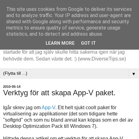
This site uses cookies from Google to deliver its services
and to analyze traffic. Your IP address and user-agent are
shared with Google along with performance and security
metrics to ensure quality of service, generate usage
statistics, and to detect and address abuse.
LEARN MORE
GOT IT
Tips och tankar kring de saker jag stöter på i arbetet. Det
startade för att jag själv skulle hitta sakerna igen när jag
behövde dem. Sedan växte det. :) (www.DiverseTips.se)
▼
2010-05-14
Verktyg för att skapa App-V paket.
Igår skrev jag om
App-V
. Ett helt sjukt coolt paket för
virtualisering av applikationer (det som tidigare hette
"softgrid" och som nu bland annat kan köpas som en del av
Desktop Optimization Pack till Windows 7).
Hittade denna artikel om ett verktyg för att skapa App-V