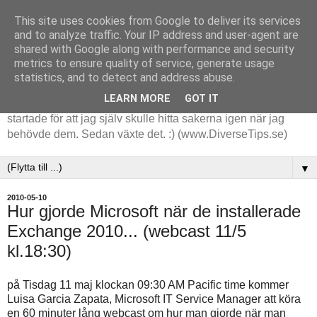
This site uses cookies from Google to deliver its services
and to analyze traffic. Your IP address and user-agent are
shared with Google along with performance and security
metrics to ensure quality of service, generate usage
statistics, and to detect and address abuse.
LEARN MORE
GOT IT
Tips och tankar kring de saker jag stöter på i arbetet. Det
startade för att jag själv skulle hitta sakerna igen när jag
behövde dem. Sedan växte det. :) (www.DiverseTips.se)
▼
2010-05-10
Hur gjorde Microsoft när de installerade
Exchange 2010... (webcast 11/5
kl.18:30)
på Tisdag 11 maj klockan 09:30 AM Pacific time kommer
Luisa Garcia Zapata, Microsoft IT Service Manager att köra
en 60 minuter lång webcast om hur man gjorde när man