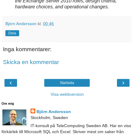
the Exchange Server 2010 roles, design criteria,
hardware choices, and operational changes.
Björn Andersson
kl.
00:46
Dela
Inga kommentarer:
Skicka en kommentar
‹
›
Startsida
Visa webbversion
Om mig
Björn Andersson
Stockholm, Sweden
IT-konsult på TeleComputing Sweden AB. Har en viss
förkärlek till Microsoft SQL och Excel. Skriver mest om saker från