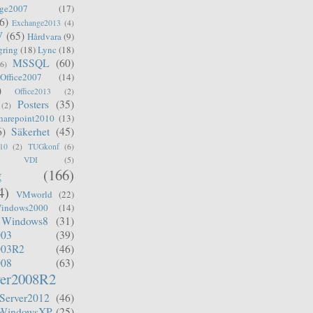
ge2007
(17)
6)
Exchange2013
(4)
V
(65)
Hårdvara
(9)
gring
(18)
Lync
(18)
MSSQL
(60)
(6)
Office2007
(14)
)
Office2013
(2)
Posters
(35)
(2)
harepoint2010
(13)
6)
Säkerhet
(45)
10
(2)
TUGkonf
(6)
VDI
(5)
g
(166)
4)
VMworld
(22)
indows2000
(14)
Windows8
(31)
003
(39)
003R2
(46)
008
(63)
er2008R2
Server2012
(46)
WindowsXP
(25)