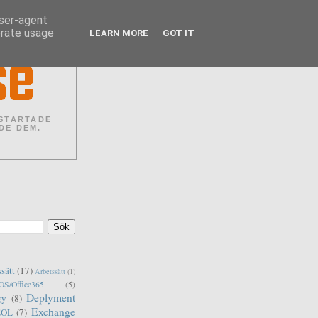
user-agent
erate usage
LEARN MORE
GOT IT
 STARTADE
DE DEM.
ssätt
(17)
Arbetssätt
(1)
S/Office365
(5)
Deplyment
gy
(8)
Exchange
EOL
(7)