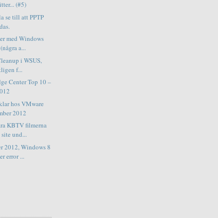
ter... (#5)
a se till att PPTP
das.
aker med Windows
(några a...
Cleanup i WSUS,
ligen f...
dge Center Top 10 –
2012
iklar hos VMware
mber 2012
ära KBTV filmerna
site und...
r 2012, Windows 8
 error ...