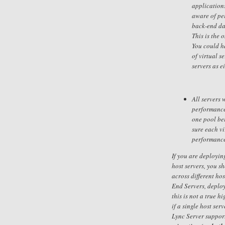
applications
aware of per
back-end da
This is the 
You could h
of virtual s
servers as e
All servers
performance.
one pool bei
sure each vi
performance
If you are deployin
host servers, you s
across different hos
End Servers, deploy
this is not a true h
if a single host serv
Lync Server support