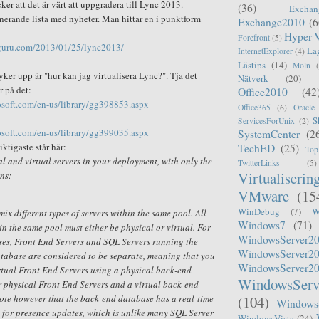
er att det är värt att uppgradera till Lync 2013.
(36)
Exchan
erande lista med nyheter. Man hittar en i punktform
Exchange2010
(6
Hyper-
Forefront
(5)
guru.com/2013/01/25/lync2013/
La
InternetExplorer
(4)
Lästips
(14)
Moln
yker upp är "hur kan jag virtualisera Lync?". Tja det
Nätverk
(20)
ar på det:
Office2010
(42
rosoft.com/en-us/library/gg398853.aspx
Office365
(6)
Oracle
S
ServicesForUnix
(2)
rosoft.com/en-us/library/gg399035.aspx
SystemCenter
(2
ktigaste står här:
TechED
(25)
Top
l and virtual servers in your deployment, with only the
TwitterLinks
(5)
Virtualiserin
ons:
VMware
(15
WinDebug
(7)
W
ix different types of servers within the same pool. All
Windows7
(71)
in the same pool must either be physical or virtual. For
WindowsServer2
ses, Front End Servers and SQL Servers running the
WindowsServer2
tabase are considered to be separate, meaning that you
WindowsServer2
rtual Front End Servers using a physical back-end
WindowsServ
r physical Front End Servers and a virtual back-end
ote however that the back-end database has a real-time
(104)
Windows
 for presence updates, which is unlike many SQL Server
WindowsVista
(24)