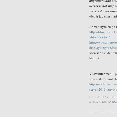
migration (and othe
Server is not suppo
servers do not supp
(det är jag som mark
Är man nyfiken på 
http://blog.inside
virtualization/
http://www.microso
displaylang=en&i
Men seriöst, det fin
här... :)
Vi avslutar med "L
som mål att samla l
http://social.techn
server-2013-surviv
UPPLAGD AV
BJÖ
ETIKETTER:
LYNC