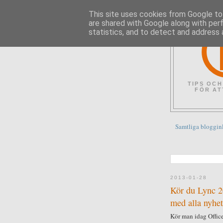
This site uses cookies from Google to 
are shared with Google along with per
statistics, and to detect and address 
TIPS OCH
FÖR AT
Samtliga bloggin
2013-01-28
Kör du Lync 20
med alla nyhete
Kör man idag Offic