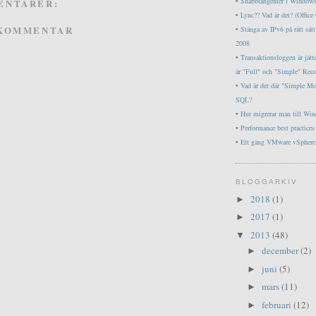
•
Snabbtangenter i Window
ENTARER:
•
Lync?? Vad är det? (Offic
 KOMMENTAR
•
Stänga av IPv6 på rätt sä
2008
•
Transaktionsloggen är jätt
är "Full" och "Simple" Rec
•
Vad är det där "Simple M
SQL?
•
Hur migrerar man till Wi
•
Performance best practice
•
Ett gäng VMware vSphere 
BLOGGARKIV
2018
(1)
►
2017
(1)
►
2013
(48)
▼
december
(2)
►
juni
(5)
►
mars
(11)
►
februari
(12)
►