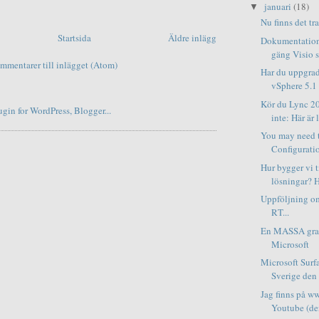
januari
(18)
▼
Nu finns det tra
Startsida
Äldre inlägg
Dokumentation i
gäng Visio st
mmentarer till inlägget (Atom)
Har du uppgrad
vSphere 5.1
Kör du Lync 2
inte: Här är l
You may need 
Configurati
Hur bygger vi t
lösningar? 
Uppföljning o
RT...
En MASSA grat
Microsoft
Microsoft Surf
Sverige den
Jag finns på w
Youtube (den