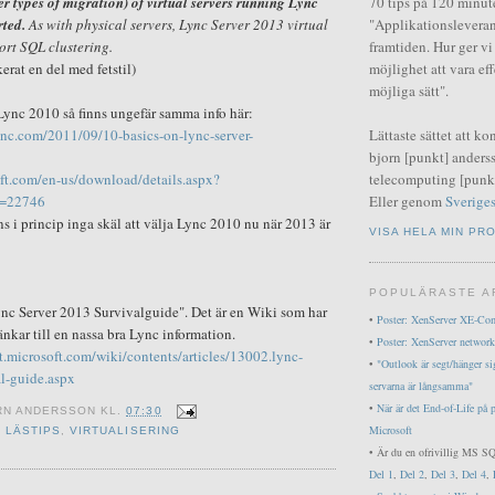
r types of migration) of virtual servers running Lync
70 tips på 120 minut
rted.
As with physical servers, Lync Server 2013 virtual
"Applikationsleveran
ort SQL clustering.
framtiden. Hur ger v
erat en del med fetstil)
möjlighet att vara ef
möjliga sätt".
Lync 2010 så finns ungefär samma info här:
lync.com/2011/09/10-basics-on-lync-server-
Lättaste sättet att ko
bjorn [punkt] anderss
ft.com/en-us/download/details.aspx?
telecomputing [punkt
d=22746
Eller genom
Sveriges
ns i princip inga skäl att välja Lync 2010 nu när 2013 är
VISA HELA MIN PRO
POPULÄRASTE A
ync Server 2013 Survivalguide". Det är en Wiki som har
•
Poster: XenServer XE-Co
änkar till en nassa bra Lync information.
•
Poster: XenServer network
et.microsoft.com/wiki/contents/articles/13002.lync-
•
"Outlook är segt/hänger si
al-guide.aspx
servarna är långsamma"
•
När är det End-of-Life på 
RN ANDERSSON
KL.
07:30
Microsoft
,
LÄSTIPS
,
VIRTUALISERING
• Är du en ofrivillig MS SQ
Del 1
,
Del 2
,
Del 3
,
Del 4
,