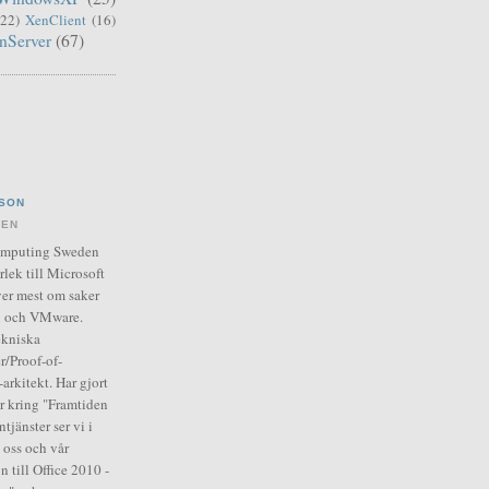
(22)
XenClient
(16)
nServer
(67)
SON
DEN
Computing Sweden
rlek till Microsoft
er mest om saker
ix och VMware.
ekniska
r/Proof-of-
arkitekt. Har gjort
ar kring "Framtiden
tjänster ser vi i
 oss och vår
n till Office 2010 -