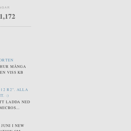
INGAR
1,172
PORTEN
 HUR MÅNGA
EN VISS KB
12 R2". ALLA
. :)
ATT LADDA NED
MICROS...
JUNI I NEW