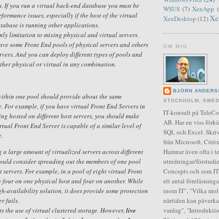
. If you run a virtual back-end database you must be
WSUS
(7)
XenApp
formance issues, especially if the host of the virtual
Xe
XenDesktop
(12)
tabase is running other applications.
only limitation to mixing physical and virtual servers.
ave some Front End pools of physical servers and others
OM MIG
ervers. And you can deploy different types of pools and
ither physical or virtual in any combination.
BJÖRN ANDERS
 within one pool should provide about the same
STOCKHOLM, SWE
 For example, if you have virtual Front End Servers in
IT-konsult på Tele
ng hosted on different host servers, you should make
AB. Har en viss förkä
rtual Front End Server is capable of a similar level of
SQL och Excel. Skriv
.
från Microsoft, Citr
g a large amount of virtualized servers across different
Hamnar även ofta i t
hould consider spreading out the members of one pool
utredningar/förstudie
t servers. For example, in a pool of eight virtual Front
Concepts och som IT-
 four on one physical host and four on another. While
ett antal föreläsning
igh-availability solution, it does provide some protection
inom IT", "Vilka moln
er fails.
närtiden kan påverka
s the use of virtual clustered storage. However,
live
vardag", "Introduktio