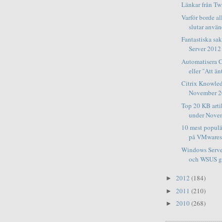
Länkar från Twit
Varför borde all
slutar använ
Fantastiska s
Server 2012 
Automatisera 
eller "Att änt
Citrix Knowle
November 
Top 20 KB art
under Nove
10 mest popul
på VMwares 
Windows Serve
och WSUS ger
2012
(184)
►
2011
(210)
►
2010
(268)
►