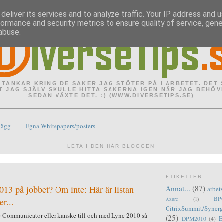
deliver its services and to analyze traffic. Your IP address and 
formance and security metrics to ensure quality of service, gen
abuse.
 TANKAR KRING DE SAKER JAG STÖTER PÅ I ARBETET. DET
T JAG SJÄLV SKULLE HITTA SAKERNA IGEN NÄR JAG BEHÖV
SEDAN VÄXTE DET. :) (WWW.DIVERSETIPS.SE)
lägg
Egna Whitepapers/posters
LETA I DEN HÄR BLOGGEN
ETIKETTER
13 på jobbet? Om inte: Här är listan
Annat...
(87)
arbet
BPO
Azure
(1)
r...
CitrixSummit/Syner
e Communicator eller kanske till och med Lync 2010 så
(25)
DPM2010
(4)