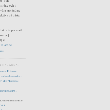
er" och
s idag och i
i våra användare
fektiva på bästa
ntakta är per mail:
on [at]
] se
Talare.se
FIL
RTIKLARNA.
mmand Reference
 ports and connections
g", eller "Exchange
produkterna (Del 1) -
L databasadministratör.
Del 5