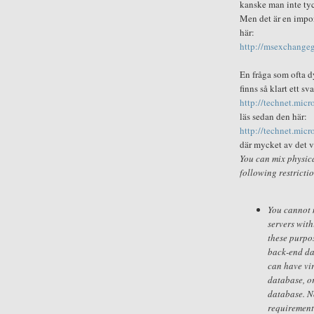
kanske man inte tyck
Men det är en impon
här:
http://msexchange
En fråga som ofta d
finns så klart ett sv
http://technet.mic
läs sedan den här:
http://technet.mic
där mycket av det vi
You can mix physica
following restricti
You cannot m
servers with
these purpo
back-end da
can have vi
database, o
database. N
requirement