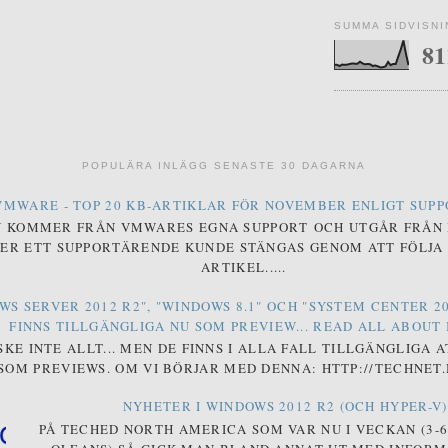
SUMMA SIDVISN
81
POPULÄRA INLÄGG SENASTE 30 DAGARNA
VMWARE - TOP 20 KB-ARTIKLAR FÖR NOVEMBER ENLIGT SUP
N KOMMER FRÅN VMWARES EGNA SUPPORT OCH UTGÅR FRÅN
ER ETT SUPPORTÄRENDE KUNDE STÄNGAS GENOM ATT FÖLJA 
ARTIKEL.....
WS SERVER 2012 R2", "WINDOWS 8.1" OCH "SYSTEM CENTER 20
FINNS TILLGÄNGLIGA NU SOM PREVIEW... READ ALL ABOUT IT
SKE INTE ALLT... MEN DE FINNS I ALLA FALL TILLGÄNGLIGA 
SOM PREVIEWS. OM VI BÖRJAR MED DENNA: HTTP://TECHNET.
NYHETER I WINDOWS 2012 R2 (OCH HYPER-V)
PÅ TECHED NORTH AMERICA SOM VAR NU I VECKAN (3-6 