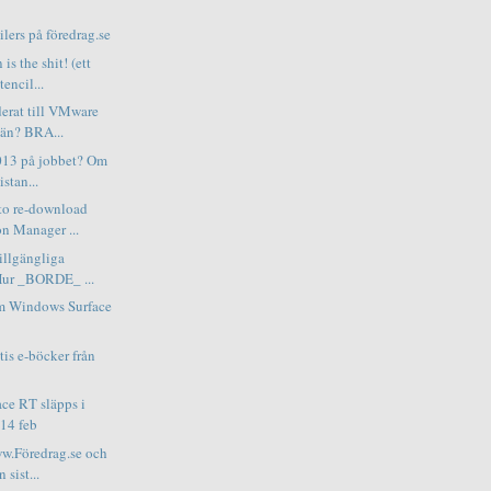
ilers på föredrag.se
s the shit! (ett
encil...
erat till VMware
 än? BRA...
013 på jobbet? Om
istan...
to re-download
on Manager ...
illgängliga
Hur _BORDE_ ...
m Windows Surface
is e-böcker från
ace RT släpps i
 14 feb
ww.Föredrag.se och
 sist...