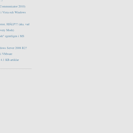
s 7
e Communicator 2010)
tt i Vista och Windows
estor, HJÄLP!!! (aka, vad
overy Mode)
ode" egentligen i MS
ndows Server 2008 R2?
s i VMware
4.1 KB-artiklar