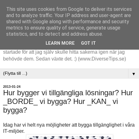
This site uses cookies from Google to deliver its services
and to analyze traffic. Your IP address and user-agent are
shared with Google along with performance and security
metrics to ensure quality of service, generate usage
statistics, and to detect and address abuse.
LEARN MORE
GOT IT
Tips och tankar kring de saker jag stöter på i arbetet. Det
startade för att jag själv skulle hitta sakerna igen när jag
behövde dem. Sedan växte det. :) (www.DiverseTips.se)
▼
2013-01-24
Hur bygger vi tillgängliga lösningar? Hur
_BORDE_ vi bygga? Hur _KAN_ vi
bygga?
Idag har vi helt nya möjligheter att bygga tillgänglighet i våra
IT-miljöer.