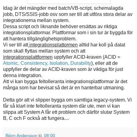
Idag är det mängder med batch/VB-script, schemalagda
jobb, DTS/SSIS-jobb osv som ser till att utföra stora delar av
integrationerna mellan system.
Dessa script och liknande behöver ersättas av riktiga
integrationsplattormar. Plattformar som i sin tur är byggda för
att hantera tillgänglighetsproblem.
Vi ser till att
integrationsplattormen
alltid har koll på datat
som skall flyttas mellan system och att
integrationsplattformen
uppfyller ACID-kraven (ACID =
Atomic, Consistency, Isolation, Durability
), eller att de
uppfyller de delar av ACID-kraven som är viktiga för just
denna integration.
Att vi kan bygga feltolleranta integrationsplattformar är det
många som har bevisat så det är en hanterbar utmaning.
Detta gör att vi slipper bygga om samtliga legacy-system. Vi
får så klart inte feltolleranta system där ute, men vi kan
slippa att System A får ett problem och därför slutar System
B, C och F också att fungera....
Björn Andersson
kl.
08:00