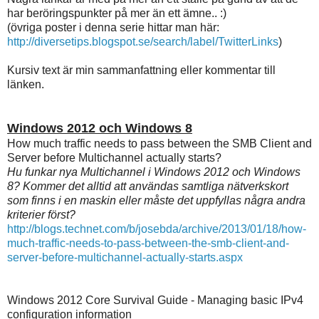
har beröringspunkter på mer än ett ämne.. :)
(övriga poster i denna serie hittar man här:
http://diversetips.blogspot.se/search/label/TwitterLinks
)
Kursiv text är min sammanfattning eller kommentar till
länken.
Windows 2012 och Windows 8
How much traffic needs to pass between the SMB Client and
Server before Multichannel actually starts?
Hu funkar nya Multichannel i Windows 2012 och Windows
8? Kommer det alltid att användas samtliga nätverkskort
som finns i en maskin eller måste det uppfyllas några andra
kriterier först?
http://blogs.technet.com/b/josebda/archive/2013/01/18/how-
much-traffic-needs-to-pass-between-the-smb-client-and-
server-before-multichannel-actually-starts.aspx
Windows 2012 Core Survival Guide - Managing basic IPv4
configuration information