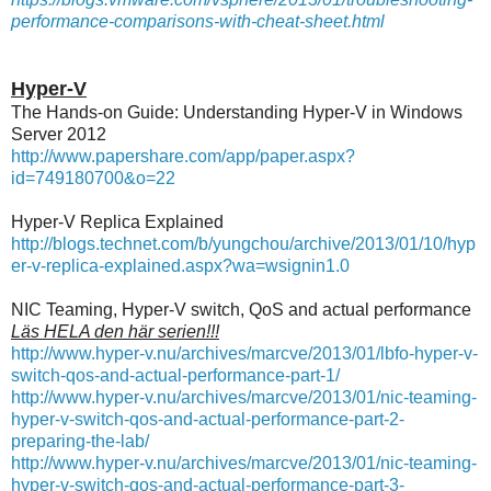
performance-comparisons-with-cheat-sheet.html
Hyper-V
The Hands-on Guide: Understanding Hyper-V in Windows
Server 2012
http://www.papershare.com/app/paper.aspx?
id=749180700&o=22
Hyper-V Replica Explained
http://blogs.technet.com/b/yungchou/archive/2013/01/10/hyp
er-v-replica-explained.aspx?wa=wsignin1.0
NIC Teaming, Hyper-V switch, QoS and actual performance
Läs HELA den här serien!!!
http://www.hyper-v.nu/archives/marcve/2013/01/lbfo-hyper-v-
switch-qos-and-actual-performance-part-1/
http://www.hyper-v.nu/archives/marcve/2013/01/nic-teaming-
hyper-v-switch-qos-and-actual-performance-part-2-
preparing-the-lab/
http://www.hyper-v.nu/archives/marcve/2013/01/nic-teaming-
hyper-v-switch-qos-and-actual-performance-part-3-