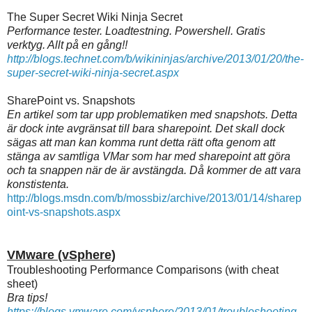
The Super Secret Wiki Ninja Secret
Performance tester. Loadtestning. Powershell. Gratis
verktyg. Allt på en gång!!
http://blogs.technet.com/b/wikininjas/archive/2013/01/20/the-
super-secret-wiki-ninja-secret.aspx
SharePoint vs. Snapshots
En artikel som tar upp problematiken med snapshots. Detta
är dock inte avgränsat till bara sharepoint.
Det skall dock
sägas att man kan komma runt detta rätt ofta genom att
stänga av samtliga VMar som har med sharepoint att göra
och ta snappen när de är avstängda. Då kommer de att vara
konstistenta.
http://blogs.msdn.com/b/mossbiz/archive/2013/01/14/sharep
oint-vs-snapshots.aspx
VMware (vSphere)
Troubleshooting Performance Comparisons (with cheat
sheet)
Bra tips!
https://blogs.vmware.com/vsphere/2013/01/troubleshooting-