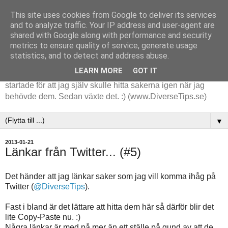
This site uses cookies from Google to deliver its services
and to analyze traffic. Your IP address and user-agent are
shared with Google along with performance and security
metrics to ensure quality of service, generate usage
statistics, and to detect and address abuse.
LEARN MORE
GOT IT
Tips och tankar kring de saker jag stöter på i arbetet. Det
startade för att jag själv skulle hitta sakerna igen när jag
behövde dem. Sedan växte det. :) (www.DiverseTips.se)
▼
2013-01-21
Länkar från Twitter... (#5)
Det händer att jag länkar saker som jag vill komma ihåg på
Twitter (
@DiverseTips
).
Fast i bland är det lättare att hitta dem här så därför blir det
lite Copy-Paste nu. :)
Några länkar är med på mer än ett ställe på gund av att de