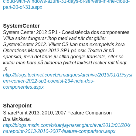
cloud-with-windows-azure-31-days-of-servers-in-the-cloud-
part-20-of-31.aspx
SystemCenter
System Center 2012 SP1 - Coexistência dos componentes
Vilka saker fungerar ihop med vad när det gäller
SystemCenter 2012. Vilket OS kan man exempelvis köra
Operations Manager 2012 SP1 på osv. Texten är på
spanska, men det finns ju alltid google-translate, eller så
kollar man bara på bilderna (vilket faktiskt räcker rätt långt..
:))
http://blogs.technet.com/b/cmarques/archive/2013/01/19/syst
em-center-2012-sp1-coexist-234-ncia-dos-
componentes.aspx
Sharepoint
SharePoint 2013, 2010, 2007 Feature Comparison
Bra länklista.
http://blogs.msdn.com/b/sanjaynarang/archive/2013/01/20/s
harepoint-2013-2010-2007-feature-comparison.aspx