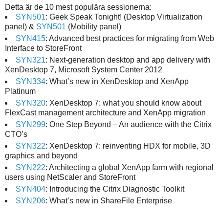
Detta är de 10 mest populära sessionerna:
SYN501
: Geek Speak Tonight! (Desktop Virtualization
panel) &
SYN501
(Mobility panel)
SYN415
: Advanced best practices for migrating from Web
Interface to StoreFront
SYN321
: Next-generation desktop and app delivery with
XenDesktop 7, Microsoft System Center 2012
SYN334
: What’s new in XenDesktop and XenApp
Platinum
SYN320
: XenDesktop 7: what you should know about
FlexCast management architecture and XenApp migration
SYN299
: One Step Beyond – An audience with the Citrix
CTO’s
SYN322
: XenDesktop 7: reinventing HDX for mobile, 3D
graphics and beyond
SYN222
: Architecting a global XenApp farm with regional
users using NetScaler and StoreFront
SYN404
: Introducing the Citrix Diagnostic Toolkit
SYN206
: What’s new in ShareFile Enterprise