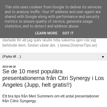
This site uses cookies from Google to deliver its services
and to analyze traffic. Your IP address and user-agent are
shared with Google along with performance and security
metrics to ensure quality of service, generate usage
statistics, and to detect and address abuse.
LEARN MORE
GOT IT
Tips och tankar kring de saker jag stöter på i arbetet. Det
startade för att jag själv skulle hitta sakerna igen när jag
behövde dem. Sedan växte det. :) (www.DiverseTips.se)
▼
2013-06-20
Se de 10 mest populära
presentationerna från Citri Synergy i Los
Angeles (Jupp, helt gratis!!)
Ett bra tips från Meri Summers om ett antal presentationer
från Citrix Syngergy.