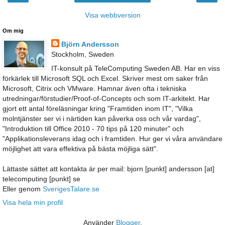
Visa webbversion
Om mig
Björn Andersson
Stockholm, Sweden
IT-konsult på TeleComputing Sweden AB. Har en viss
förkärlek till Microsoft SQL och Excel. Skriver mest om saker från
Microsoft, Citrix och VMware. Hamnar även ofta i tekniska
utredningar/förstudier/Proof-of-Concepts och som IT-arkitekt. Har
gjort ett antal föreläsningar kring "Framtiden inom IT", "Vilka
molntjänster ser vi i närtiden kan påverka oss och vår vardag",
"Introduktion till Office 2010 - 70 tips på 120 minuter" och
"Applikationsleverans idag och i framtiden. Hur ger vi våra användare
möjlighet att vara effektiva på bästa möjliga sätt".
Lättaste sättet att kontakta är per mail: bjorn [punkt] andersson [at]
telecomputing [punkt] se
Eller genom
SverigesTalare.se
Visa hela min profil
Använder
Blogger
.