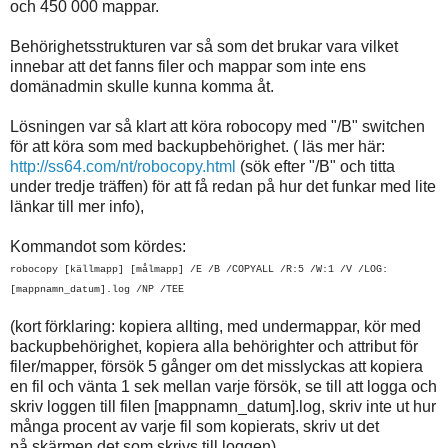
och 450 000 mappar.
Behörighetsstrukturen var så som det brukar vara vilket
innebar att det fanns filer och mappar som inte ens
domänadmin skulle kunna komma åt.
Lösningen var så klart att köra robocopy med "/B" switchen
för att köra som med backupbehörighet. ( läs mer här:
http://ss64.com/nt/robocopy.html
(sök efter "/B" och titta
under tredje träffen) för att få redan på hur det funkar med lite
länkar till mer info),
Kommandot som kördes:
robocopy [källmapp] [målmapp] /E /B /COPYALL /R:5 /W:1 /V /LOG:
[mappnamn_datum].log /NP /TEE
(kort förklaring: kopiera allting, med undermappar, kör med
backupbehörighet, kopiera alla behörighter och attribut för
filer/mapper, försök 5 gånger om det misslyckas att kopiera
en fil och vänta 1 sek mellan varje försök, se till att logga och
skriv loggen till filen [mappnamn_datum].log, skriv inte ut hur
många procent av varje fil som kopierats, skriv ut det
på skärmen det som skrivs till loggen)