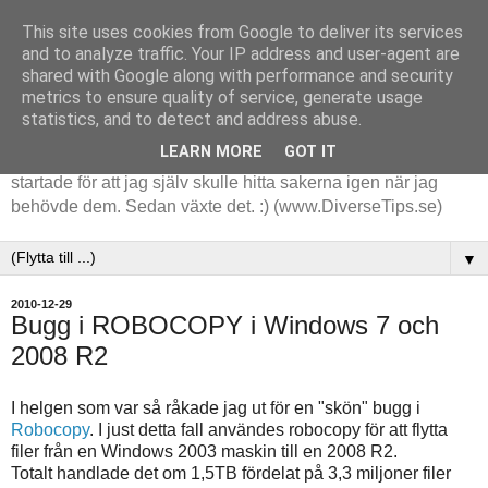
This site uses cookies from Google to deliver its services
and to analyze traffic. Your IP address and user-agent are
shared with Google along with performance and security
metrics to ensure quality of service, generate usage
statistics, and to detect and address abuse.
LEARN MORE
GOT IT
Tips och tankar kring de saker jag stöter på i arbetet. Det
startade för att jag själv skulle hitta sakerna igen när jag
behövde dem. Sedan växte det. :) (www.DiverseTips.se)
▼
2010-12-29
Bugg i ROBOCOPY i Windows 7 och
2008 R2
I helgen som var så råkade jag ut för en "skön" bugg i
Robocopy
. I just detta fall användes robocopy för att flytta
filer från en Windows 2003 maskin till en 2008 R2.
Totalt handlade det om 1,5TB fördelat på 3,3 miljoner filer