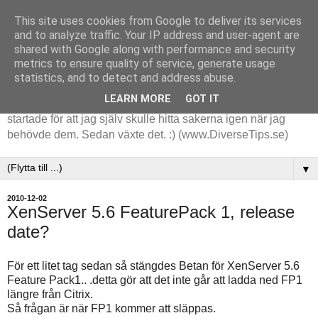
This site uses cookies from Google to deliver its services
and to analyze traffic. Your IP address and user-agent are
shared with Google along with performance and security
metrics to ensure quality of service, generate usage
statistics, and to detect and address abuse.
LEARN MORE
GOT IT
Tips och tankar kring de saker jag stöter på i arbetet. Det
startade för att jag själv skulle hitta sakerna igen när jag
behövde dem. Sedan växte det. :) (www.DiverseTips.se)
▼
2010-12-02
XenServer 5.6 FeaturePack 1, release
date?
För ett litet tag sedan så stängdes Betan för XenServer 5.6
Feature Pack1.. .detta gör att det inte går att ladda ned FP1
längre från Citrix.
Så frågan är när FP1 kommer att släppas.