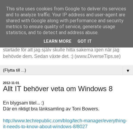
This site uses cookies from Google to deliver its services
and to analyze traffic. Your IP address and user-agent are
shared with Google along with performance and security
metrics to ensure quality of service, generate usage
statistics, and to detect and address abuse.
LEARN MORE
GOT IT
Tips och tankar kring de saker jag stöter på i arbetet. Det
startade för att jag själv skulle hitta sakerna igen när jag
behövde dem. Sedan växte det. :) (www.DiverseTips.se)
▼
2012-11-01
Allt IT behöver veta om Windows 8
En blygsam titel... :)
Där en riktigt bra länksamling av Toni Bowers.
http://www.techrepublic.com/blog/tech-manager/everything-
it-needs-to-know-about-windows-8/8027