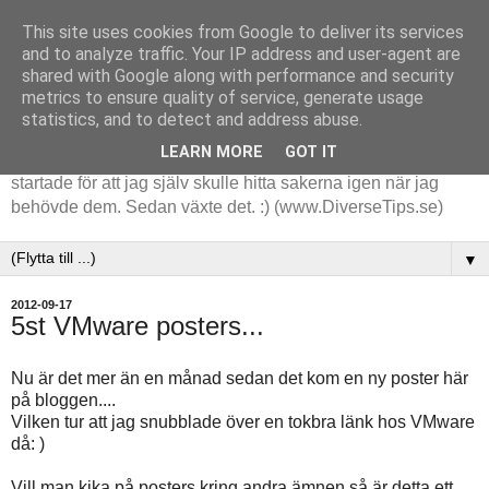
This site uses cookies from Google to deliver its services
and to analyze traffic. Your IP address and user-agent are
shared with Google along with performance and security
metrics to ensure quality of service, generate usage
statistics, and to detect and address abuse.
LEARN MORE
GOT IT
Tips och tankar kring de saker jag stöter på i arbetet. Det
startade för att jag själv skulle hitta sakerna igen när jag
behövde dem. Sedan växte det. :) (www.DiverseTips.se)
▼
2012-09-17
5st VMware posters...
Nu är det mer än en månad sedan det kom en ny poster här
på bloggen....
Vilken tur att jag snubblade över en tokbra länk hos VMware
då: )
Vill man kika på posters kring andra ämnen så är detta ett