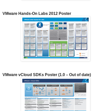
VMware Hands-On Labs 2012 Poster
VMware vCloud SDKs Poster (1.0 – Out of date)