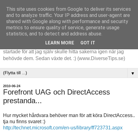
This site uses cookies from Google to deliver its services
and to analyze traffic. Your IP address and user-agent are
shared with Google along with performance and security
metrics to ensure quality of service, generate usage
statistics, and to detect and address abuse.
LEARN MORE
GOT IT
Tips och tankar kring de saker jag stöter på i arbetet. Det
startade för att jag själv skulle hitta sakerna igen när jag
behövde dem. Sedan växte det. :) (www.DiverseTips.se)
▼
2010-06-24
Forefront UAG och DirectAccess
prestanda...
Hur mycket hårdvara behöver man för att köra DirectAccess..
tja nu finns svaret :)
http://technet.microsoft.com/en-us/library/ff723731.aspx