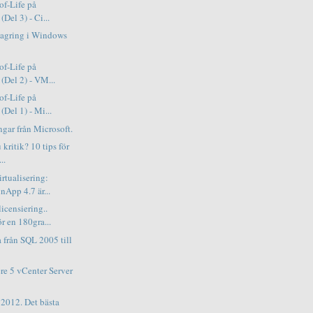
of-Life på
Del 3) - Ci...
lagring i Windows
of-Life på
(Del 2) - VM...
of-Life på
(Del 1) - Mi...
ngar från Microsoft.
 kritik? 10 tips för
..
rtualisering:
App 4.7 är...
censiering..
r en 180gra...
 från SQL 2005 till
e 5 vCenter Server
2012. Det bästa