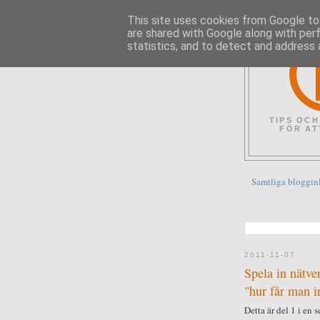
This site uses cookies from Google to 
are shared with Google along with per
statistics, and to detect and address 
TIPS OCH
FÖR AT
Samtliga bloggin
2011-11-07
Spela in nätve
"hur får man i
Detta är del 1 i en