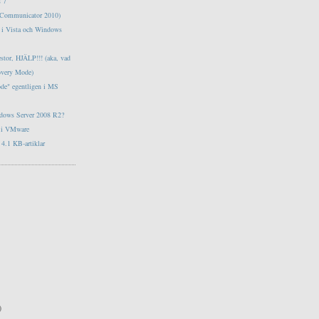
s 7
e Communicator 2010)
tt i Vista och Windows
estor, HJÄLP!!! (aka, vad
overy Mode)
ode" egentligen i MS
ndows Server 2008 R2?
s i VMware
4.1 KB-artiklar
)