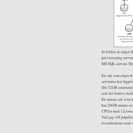
Ja bilden är något f
provisioning servrar
MS SQL-servrar. Det 
En sak som några ha
servrarna har lågpre
fått 32GB internmin
och det behövs helt
En annan sak som är
har 20GB minne och 
CPUer med 12cores
Vad jag vill påpeka
överallokerat utan 