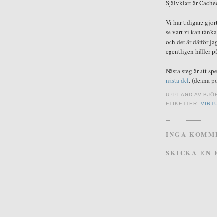
Självklart är Cach
Vi har tidigare gjor
se vart vi kan tänk
och det är därför j
egentligen håller på
Nästa steg är att s
nästa del
. (denna po
UPPLAGD AV
BJÖ
ETIKETTER:
VIRT
INGA KOMM
SKICKA EN