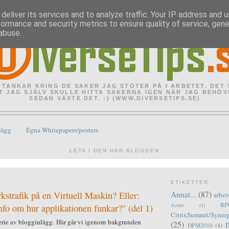
deliver its services and to analyze traffic. Your IP address and 
formance and security metrics to ensure quality of service, gen
abuse.
 TANKAR KRING DE SAKER JAG STÖTER PÅ I ARBETET. DET
T JAG SJÄLV SKULLE HITTA SAKERNA IGEN NÄR JAG BEHÖV
SEDAN VÄXTE DET. :) (WWW.DIVERSETIPS.SE)
lägg
Egna Whitepapers/posters
LETA I DEN HÄR BLOGGEN
ETIKETTER
rkstrafik på en Virtuell Maskin? Eller:
Annat...
(87)
arbet
BPO
Azure
(1)
nfo om hur applikationen funkar?" (del 1)
CitrixSummit/Syner
 serie av blogginlägg. Här går vi igenom bakgrunden
(25)
DPM2010
(4)