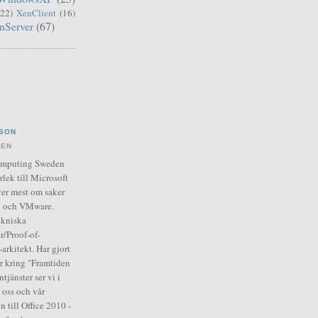
(22)
XenClient
(16)
nServer
(67)
SON
DEN
Computing Sweden
rlek till Microsoft
er mest om saker
ix och VMware.
ekniska
r/Proof-of-
arkitekt. Har gjort
ar kring "Framtiden
tjänster ser vi i
 oss och vår
n till Office 2010 -