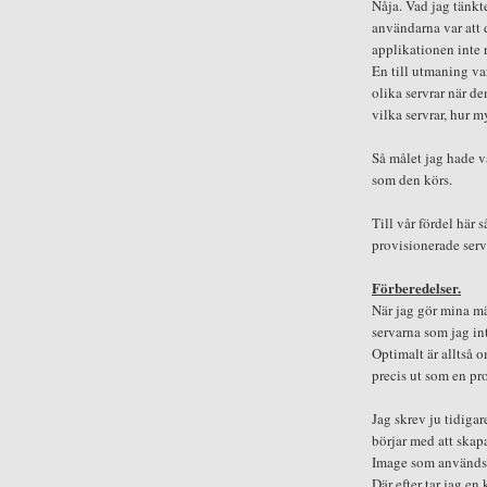
Nåja. Vad jag tänkt
användarna var att 
applikationen inte 
En till utmaning va
olika servrar när d
vilka servrar, hur m
Så målet jag hade v
som den körs.
Till vår fördel här
provisionerade servr
Förberedelser.
När jag gör mina mät
servarna som jag int
Optimalt är alltså 
precis ut som en pr
Jag skrev ju tidigar
börjar med att skap
Image som används 
Där efter tar jag e