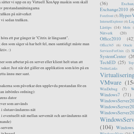
å sätter vi upp en ny Virtuell XenApp maskin som skall
(36)
Exchan
 av prestandamätningarna
Exchange2010
(6
trafiken på nätverket
Hyper-
Forefront
(5)
 vi sedan trafiken.
La
InternetExplorer
(4)
Lästips
(14)
Moln
Nätverk
(20)
höra ett par gånger är "Citrix är långsamt".
Office2010
(42
tt den som säger så har helt fel, men samtidigt måste man
Office365
(6)
Oracle
ktiv. :)
S
ServicesForUnix
(2)
SystemCenter
(2
ner som arbetar på en server eller klient helt utan att
TechED
(25)
Top
 saker. Just när det gäller en applikation som körs på en
TwitterLinks
(5)
Virtualiserin
detta ännu mer sant.
VMware
(15
sakerna som påverkar den upplevda prestandan för en
WinDebug
(7)
W
tan inbördes ordning):
Windows7
(71)
rens dator
WindowsServer2
iever som används
WindowsServer2
 i slutanvändarens nät
WindowsServer2
 i eventuellt nät mellan servernät och användarens nät
WindowsServ
knande)
(104)
Windows
x-servern
 är byggd
WindowsVista
(24)