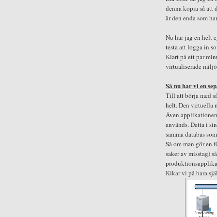
denna kopia så att 
är den enda som har
Nu har jag en helt 
testa att logga in 
Klart på ett par min
virtualiserade miljöe
Så nu har vi en se
Till att börja med så
helt. Den virtuell
Även applikationen
används. Detta i si
samma databas som
Så om man gör en f
saker av misstag) s
produktionsapplika
Kikar vi på bara sjä