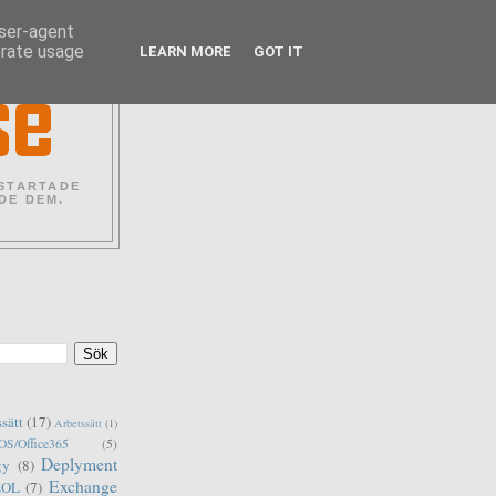
user-agent
erate usage
LEARN MORE
GOT IT
 STARTADE
DE DEM.
ssätt
(17)
Arbetssätt
(1)
S/Office365
(5)
Deplyment
gy
(8)
Exchange
EOL
(7)