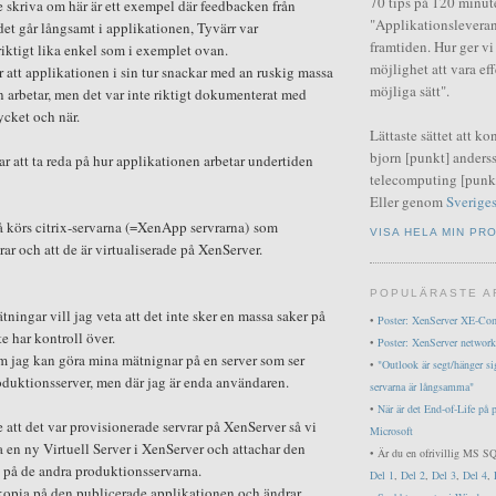
70 tips på 120 minut
e skriva om här är ett exempel där feedbacken från
"Applikationsleveran
det går långsamt i applikationen, Tyvärr var
framtiden. Hur ger v
riktigt lika enkel som i exemplet ovan.
möjlighet att vara ef
r att applikationen i sin tur snackar med an ruskig massa
möjliga sätt".
en arbetar, men det var inte riktigt dokumenterat med
ycket och när.
Lättaste sättet att ko
bjorn [punkt] anderss
ar att ta reda på hur applikationen arbetar undertiden
telecomputing [punkt
Eller genom
Sveriges
 så körs citrix-servarna (=XenApp servrarna) som
VISA HELA MIN PRO
ar och att de är virtualiserade på XenServer.
POPULÄRASTE A
ningar vill jag veta att det inte sker en massa saker på
•
Poster: XenServer XE-Co
e har kontroll över.
•
Poster: XenServer network
om jag kan göra mina mätnignar på en server som ser
•
"Outlook är segt/hänger si
oduktionsserver, men där jag är enda användaren.
servarna är långsamma"
•
När är det End-of-Life på 
e att det var provisionerade servrar på XenServer så vi
Microsoft
a en ny Virtuell Server i XenServer och attachar den
• Är du en ofrivillig MS SQ
på de andra produktionsservarna.
Del 1
,
Del 2
,
Del 3
,
Del 4
,
n kopia på den publicerade applikationen och ändrar