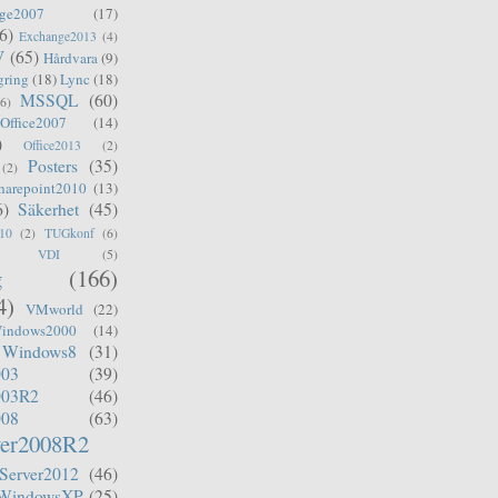
ge2007
(17)
6)
Exchange2013
(4)
V
(65)
Hårdvara
(9)
gring
(18)
Lync
(18)
MSSQL
(60)
(6)
Office2007
(14)
)
Office2013
(2)
Posters
(35)
(2)
harepoint2010
(13)
6)
Säkerhet
(45)
10
(2)
TUGkonf
(6)
VDI
(5)
g
(166)
4)
VMworld
(22)
indows2000
(14)
Windows8
(31)
003
(39)
003R2
(46)
008
(63)
er2008R2
Server2012
(46)
WindowsXP
(25)