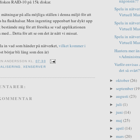
någonsin??
edisken RAID-10 på 15k diskar.
Spela in nätver
t mätningar på alla möjliga ställen i denna miljö för att
Virtuell Mas
as ha flaskhalsar. Men ingenting uppenbart har dykt upp
Spela in nätver
ag bestämde mig för att försöka se vad applikationen
Virtuell Mas
 med... Detta för att se om det är nått vi missat.
Spela in nätver
Virtuell Mas
pela in vad som händer på nätverket,
vilket kommer i
Hantera mer än
st börjar bli lång som den är)
vAdministrat
RN ANDERSSON
KL.
07:30
Varför envisas
UALISERING
,
XENSERVER
det så svårt
oktober
(26)
►
ENTARER:
september
(19
►
augusti
(23)
►
 KOMMENTAR
juli
(1)
►
juni
(14)
►
maj
(25)
►
april
(14)
►
mars
(20)
►