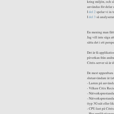
kring miljön, och s
användas för delar
I
del 2
spelar vi in 
I
del 3
så analyserar
En mening man fått 
Jag vill inte säga a
sätta det i ett perspe
Det är få applikatio
påverkan från andra
Citrix-server så är 
De mest uppenbara 
slutanvändare är (u
- Lasten på använda
- Vilken Citix Rec
- Nätverksprestanda
- Nätverksprestanda
(typ 3G nät eller li
- CPU-last på Citri
- Hur applikationen