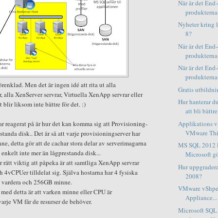
När är det End-
produkterna (
Nyheter kring 
8?
När är det End-
produkterna 
När är det End-
produkterna 
örenklad. Men det är ingen idé att rita ut alla
Gratis utbildni
, alla XenServer servrar, Virtuella XenApp servrar eller
Hur hanterar du
blir liksom inte bättre för det. :)
att bli bättre.
Applikations vi
r reagerat på är hur det kan komma sig att Provisioning-
VMware Thin
standa disk.. Det är så att varje provisioningserver har
ne, detta gör att de cachar stora delar av serverimagarna
MS SQL 2012 li
 enkelt inte mer än lågprestanda disk...
Microsoft gö
 rätt viktig att påpeka är att samtliga XenApp servrar
Hur uppgradera
4vCPUer tilldelat sig. Själva hostarna har 4 fysiska
2008?
 vardera och 256GB minne.
VMware vShper
 med detta är att varken minne eller CPU är
Appliance...
varje VM får de resurser de behöver.
Microsoft SQL 