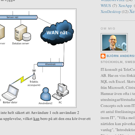
WSUS
(7)
XenApp
Xe
XenDesktop
(12)
OM MIG
BJÖRN ANDERS
STOCKHOLM, SWE
IT-konsult på Tele
AB. Har en viss förkä
SQL och Excel. Skriv
från Microsoft, Citr
Hamnar även ofta i t
utredningar/förstudie
Concepts och som IT-
ett antal föreläsning
t inte helt säkert att Användare 1 och användare 2
inom IT", "Vilka moln
a upplevelse, vilket
kan
bero på att den ena kör över ett
närtiden kan påverka
vardag", "Introduktio