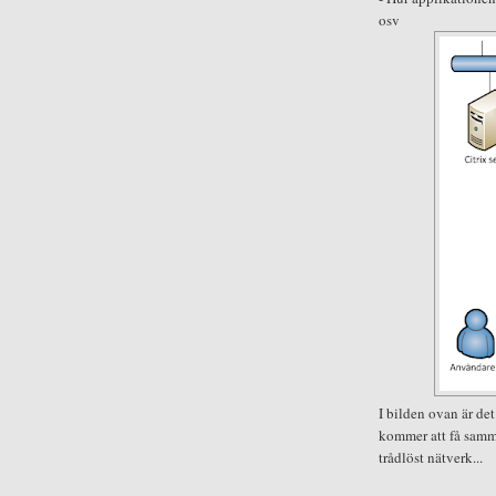
osv
I bilden ovan är de
kommer att få samm
trådlöst nätverk...