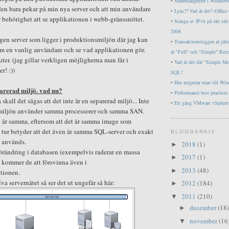
•
Snabbtangenter i Window
den bara pekar på min nya server och att min användare
•
Lync?? Vad är det? (Offic
 behörighet att se applikationen i webb-gränssnittet.
•
Stänga av IPv6 på rätt sä
2008
egen server som ligger i produktionsmiljön där jag kan
•
Transaktionsloggen är jätt
som en vanlig användare och se vad applikationen gör.
är "Full" och "Simple" Rec
uter. (jag gillar verkligen möjligherna man får i
•
Vad är det där "Simple M
r! :))
SQL?
•
Hur migrerar man till Wi
parerad miljö. vad nu?
•
Performance best practice
 skall det sägas att det inte är en separerad miljö... Inte
•
Ett gäng VMware vSphere 
a miljön använder samma processorer och samma SAN.
 är samma, eftersom att det är samma image som
n tur betyder att det även är samma SQL-server och exakt
BLOGGARKIV
 används.
2018
(1)
►
örändring i databasen (exempelvis raderar en massa
2017
(1)
►
å kommer de att försvinna även i
2013
(48)
►
tionen.
lva servernätet så ser det ut ungefär så här:
2012
(184)
►
2011
(210)
▼
december
(18)
►
november
(16
▼