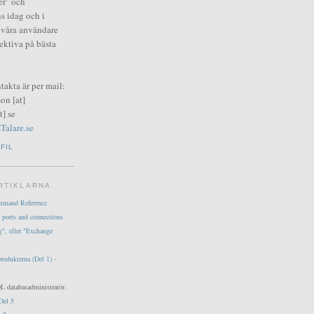
er" och
s idag och i
i våra användare
fektiva på bästa
ntakta är per mail:
on [at]
] se
Talare.se
FIL
RTIKLARNA.
mmand Reference
 ports and connections
g", eller "Exchange
produkterna (Del 1) -
L databasadministratör.
Del 5