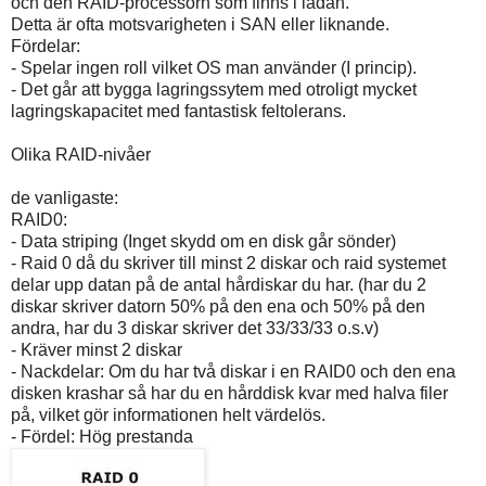
och den RAID-processorn som finns i lådan.
Detta är ofta motsvarigheten i SAN eller liknande.
Fördelar:
- Spelar ingen roll vilket OS man använder (I princip).
- Det går att bygga lagringssytem med otroligt mycket
lagringskapacitet med fantastisk feltolerans.
Olika RAID-nivåer
de vanligaste:
RAID0:
- Data striping (Inget skydd om en disk går sönder)
- Raid 0 då du skriver till minst 2 diskar och raid systemet
delar upp datan på de antal hårdiskar du har. (har du 2
diskar skriver datorn 50% på den ena och 50% på den
andra, har du 3 diskar skriver det 33/33/33 o.s.v)
- Kräver minst 2 diskar
- Nackdelar: Om du har två diskar i en RAID0 och den ena
disken krashar så har du en hårddisk kvar med halva filer
på, vilket gör informationen helt värdelös.
- Fördel: Hög prestanda