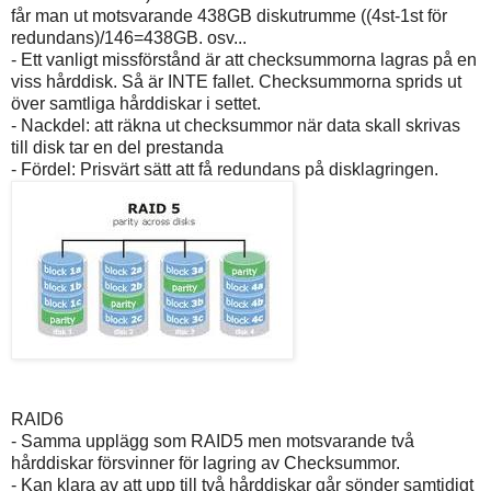
får man ut motsvarande 438GB diskutrumme ((4st-1st för
redundans)/146=438GB. osv...
- Ett vanligt missförstånd är att checksummorna lagras på en
viss hårddisk. Så är INTE fallet. Checksummorna sprids ut
över samtliga hårddiskar i settet.
- Nackdel: att räkna ut checksummor när data skall skrivas
till disk tar en del prestanda
- Fördel: Prisvärt sätt att få redundans på disklagringen.
RAID6
- Samma upplägg som RAID5 men motsvarande två
hårddiskar försvinner för lagring av Checksummor.
- Kan klara av att upp till två hårddiskar går sönder samtidigt