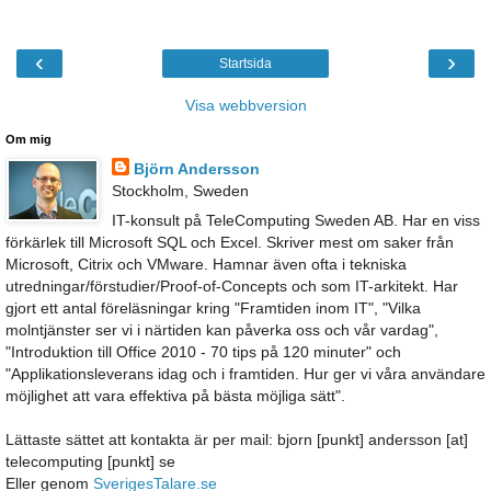
‹
›
Startsida
Visa webbversion
Om mig
Björn Andersson
Stockholm, Sweden
IT-konsult på TeleComputing Sweden AB. Har en viss
förkärlek till Microsoft SQL och Excel. Skriver mest om saker från
Microsoft, Citrix och VMware. Hamnar även ofta i tekniska
utredningar/förstudier/Proof-of-Concepts och som IT-arkitekt. Har
gjort ett antal föreläsningar kring "Framtiden inom IT", "Vilka
molntjänster ser vi i närtiden kan påverka oss och vår vardag",
"Introduktion till Office 2010 - 70 tips på 120 minuter" och
"Applikationsleverans idag och i framtiden. Hur ger vi våra användare
möjlighet att vara effektiva på bästa möjliga sätt".
Lättaste sättet att kontakta är per mail: bjorn [punkt] andersson [at]
telecomputing [punkt] se
Eller genom
SverigesTalare.se