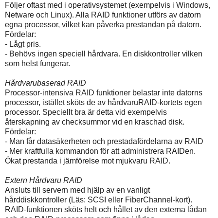
Följer oftast med i operativsystemet (exempelvis i Windows,
Netware och Linux). Alla RAID funktioner utförs av datorn
egna processor, vilket kan påverka prestandan på datorn.
Fördelar:
- Lågt pris.
- Behövs ingen speciell hårdvara. En diskkontroller vilken
som helst fungerar.
Hårdvarubaserad RAID
Processor-intensiva RAID funktioner belastar inte datorns
processor, istället sköts de av hårdvaruRAID-kortets egen
processor. Speciellt bra är detta vid exempelvis
återskapning av checksummor vid en kraschad disk.
Fördelar:
- Man får datasäkerheten och prestadafördelarna av RAID
- Mer kraftfulla kommandon för att administrera RAIDen.
Ökat prestanda i jämförelse mot mjukvaru RAID.
Extern Hårdvaru RAID
Ansluts till servern med hjälp av en vanligt
hårddiskkontroller (Läs: SCSI eller FiberChannel-kort).
RAID-funktionen sköts helt och hållet av den externa lådan