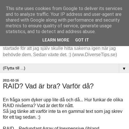
This site uses cookies from Google to deliver its services
and to analyze traffic. Your IP address and user-agent are
shared with Google along with performance and security
metrics to ensure quality of service, generate usage
statistics, and to detect and address abuse.
LEARN MORE
GOT IT
Tips och tankar kring de saker jag stöter på i arbetet. Det
startade för att jag själv skulle hitta sakerna igen när jag
behövde dem. Sedan växte det. :) (www.DiverseTips.se)
▼
2011-02-16
RAID? Vad är bra? Varför då?
En fråga som dyker upp lite då och då... Hur funkar de olika
RAID nivåerna? Vad är det för nått.
Så jag tänke att varför inte ta en gammal text som jag skrev
för ett tag sedan. :)
RAID... Redundant Array of Inexpensive (ibland